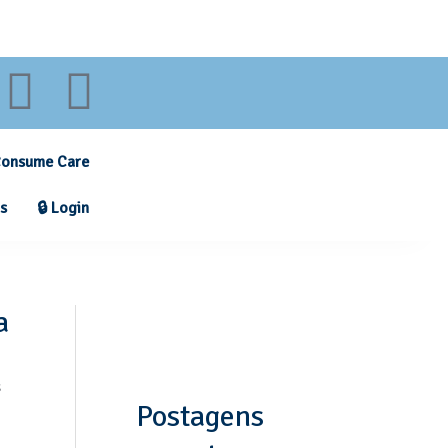
onsume Care
s
🔒 Login
a
s
Postagens