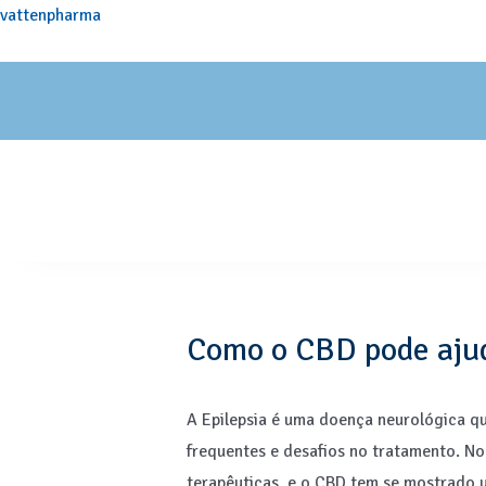
vattenpharma
Como o CBD pode ajuda
A Epilepsia é uma doença neurológica q
frequentes e desafios no tratamento. No
terapêuticas, e o CBD tem se mostrado u