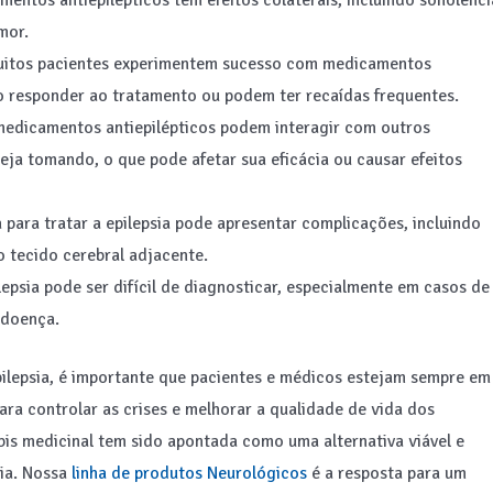
mentos antiepilépticos têm efeitos colaterais, incluindo sonolênci
mor.
muitos pacientes experimentem sucesso com medicamentos
o responder ao tratamento ou podem ter recaídas frequentes.
edicamentos antiepilépticos podem interagir com outros
ja tomando, o que pode afetar sua eficácia ou causar efeitos
 para tratar a epilepsia pode apresentar complicações, incluindo
 tecido cerebral adjacente.
lepsia pode ser difícil de diagnosticar, especialmente em casos de
 doença.
pilepsia, é importante que pacientes e médicos estejam sempre em
ara controlar as crises e melhorar a qualidade de vida dos
bis medicinal tem sido apontada como uma alternativa viável e
sia. Nossa
linha de produtos Neurológicos
é a resposta para um