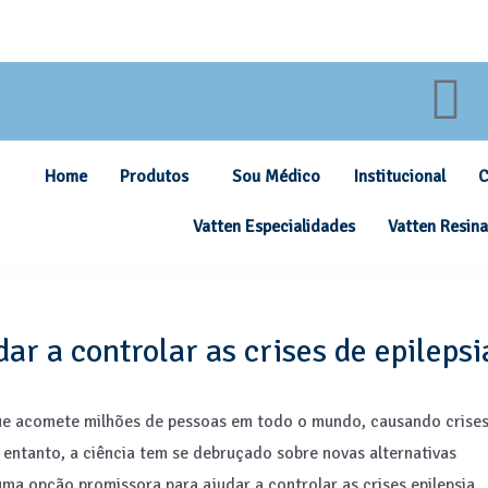
Home
Produtos
Sou Médico
Institucional
C
Vatten Especialidades
Vatten Resina
r a controlar as crises de epilepsi
ue acomete milhões de pessoas em todo o mundo, causando crise
 entanto, a ciência tem se debruçado sobre novas alternativas
ma opção promissora para ajudar a controlar as crises epilepsia.