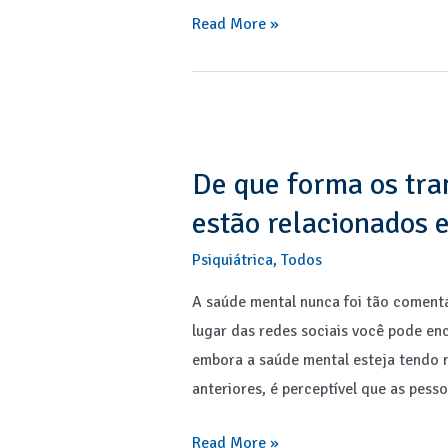
Como
Read More »
o
CBD
pode
melhorar
os
De que forma os tra
sintomas
estão relacionados
de
TDAH
Psiquiátrica
,
Todos
A saúde mental nunca foi tão comen
lugar das redes sociais você pode en
embora a saúde mental esteja tendo 
anteriores, é perceptível que as pes
De
Read More »