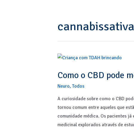
Skip
to
content
cannabissativ
Como o CBD pode me
Neuro
,
Todos
A curiosidade sobre como o CBD pode
tornou comum entre aqueles que estã
comunidade médica. Os pacientes já 
medicinal explorados através de estu